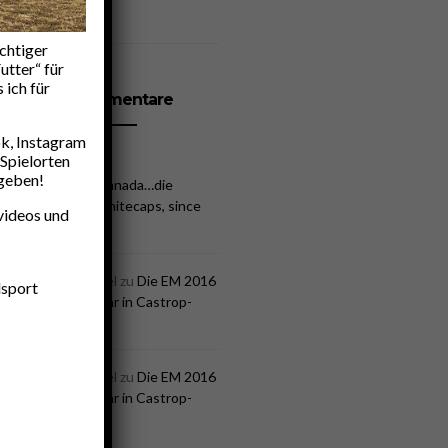
ichtiger
utter“ für
 ich für
Kommentare
k, Instagram
Spielorten
 geben!
Udo R
zu
O Canada…die
Vancouver Whitecaps, since
evideos und
1974
Henning Uebel
zu
Die EM 2016
lsport
läuft…und zwar in Castrop-
Rauxel
Henning Uebel
zu
Die EM 2016
läuft…und zwar in Castrop-
Rauxel