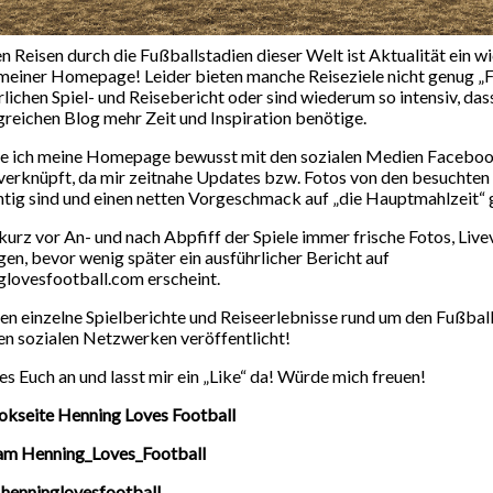
ft
Land of the free-Major League Soccer
erschaft
Hier wo das Herz noch zählt
en Reisen durch die Fußballstadien dieser Welt ist Aktualität ein w
meiner Homepage! Leider bieten manche Reiseziele nicht genug „F
t….Ozeanien
Fußball weltweit….Europa
rlichen Spiel- und Reisebericht oder sind wiederum so intensiv, dass
t….Asien
Europapokal
Down Under
reichen Blog mehr Zeit und Inspiration benötige.
eurfußball
Das Mutterland
Corona Classics
e ich meine Homepage bewusst mit den sozialen Medien Faceboo
verknüpft, da mir zeitnahe Updates bzw. Fotos von den besuchten 
Allgemein
tig sind und einen netten Vorgeschmack auf „die Hauptmahlzeit“
 kurz vor An- und nach Abpfiff der Spiele immer frische Fotos, Liv
n, bevor wenig später ein ausführlicher Bericht auf
lovesfootball.com erscheint.
 einzelne Spielberichte und Reiseerlebnisse rund um den Fußbal
FUSSBALL WELTWEIT....ASIEN
en sozialen Netzwerken veröffentlicht!
elefanten gegen
 es Euch an und lasst mir ein „Like“ da! Würde mich freuen!
Tiger…die
okseite Henning Loves Football
ram Henning_Loves_Football
ienmeisterschaft!
 henninglovesfootball