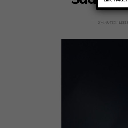
5
MINUTE(N) LESE