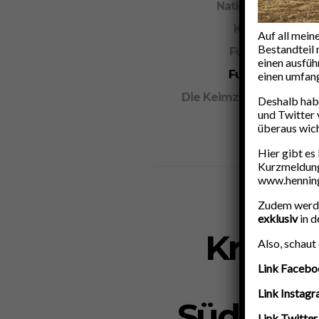
Nationalmannscha
Klub-Weltmeist
Auf all mein
Bestandteil 
Fußball weltwei
einen ausfüh
Fußball weltwei
einen umfang
Die Keimzelle…der Amat
Deshalb hab
und Twitter 
überaus wich
Hier gibt es
Kurzmeldunge
www.henning
Zudem werden
exklusiv
in d
Kriegs
Also, schaut
Link Facebo
Link Instag
Südostas
Link Twitter