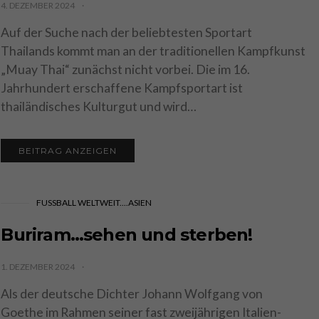
4. DEZEMBER 2024
Auf der Suche nach der beliebtesten Sportart
Thailands kommt man an der traditionellen Kampfkunst
„Muay Thai“ zunächst nicht vorbei. Die im 16.
Jahrhundert erschaffene Kampfsportart ist
thailändisches Kulturgut und wird…
BEITRAG ANZEIGEN
FUSSBALL WELTWEIT....ASIEN
Buriram…sehen und sterben!
1. DEZEMBER 2024
Als der deutsche Dichter Johann Wolfgang von
Goethe im Rahmen seiner fast zweijährigen Italien-