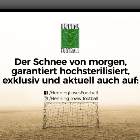
ART
ÜBER MICH
KONTAKT
IMPRESSUM|DATENSCHU
12
BEITRÄGE
55
Road to Lyon…UEFA Europa League 2017/2018