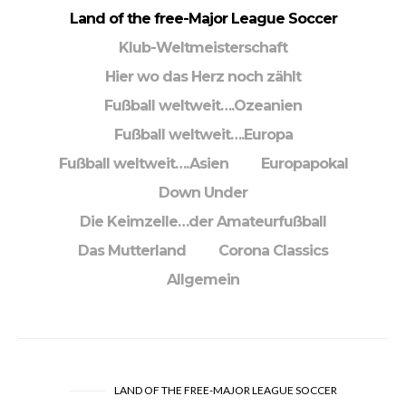
exklusiv
Land of the free-Major League Soccer
Klub-Weltmeisterschaft
Hier wo das Herz noch zählt
Fußball weltweit….Ozeanien
Link Facebookseite Henning Loves Football
Fußball weltweit….Europa
Link Instagram Henning_Loves_Football
Fußball weltweit….Asien
Europapokal
Link Twitter henninglovesfootball
Down Under
Die Keimzelle…der Amateurfußball
Das Mutterland
Corona Classics
Allgemein
LAND OF THE FREE-MAJOR LEAGUE SOCCER