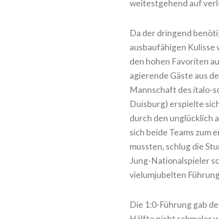
weitestgehend auf ver
Da der dringend benötig
ausbaufähigen Kulisse w
den hohen Favoriten aus
agierende Gäste aus de
Mannschaft des italo-sc
Duisburg) erspielte sic
durch den unglücklich
sich beide Teams zum e
mussten, schlug die St
Jung-Nationalspieler sc
vielumjubelten Führung
Die 1:0-Führung gab den
Hälfte nicht schmaler 