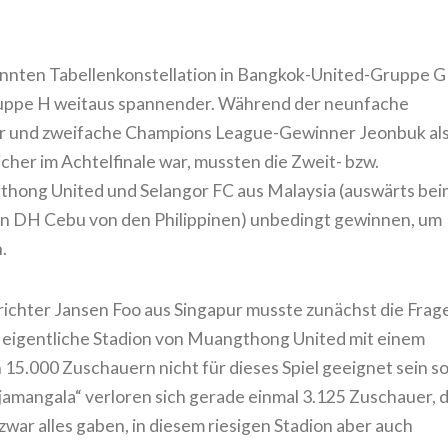
annten Tabellenkonstellation in Bangkok-United-Gruppe G
ruppe H weitaus spannender. Während der neunfache
r und zweifache Champions League-Gewinner Jeonbuk al
her im Achtelfinale war, mussten die Zweit- bzw.
thong United und Selangor FC aus Malaysia (auswärts bei
n DH Cebu von den Philippinen) unbedingt gewinnen, um
.
richter Jansen Foo aus Singapur musste zunächst die Frag
s eigentliche Stadion von Muangthong United mit einem
5.000 Zuschauern nicht für dieses Spiel geeignet sein so
amangala“ verloren sich gerade einmal 3.125 Zuschauer, d
ar alles gaben, in diesem riesigen Stadion aber auch