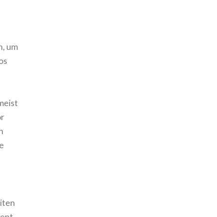
n, um
os
meist
or
n
e
iten
ment