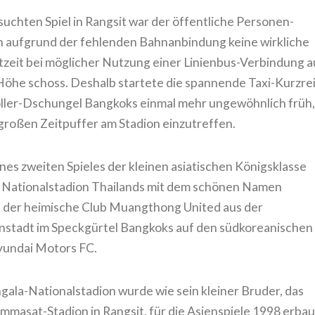
uchten Spiel in Rangsit war der öffentliche Personen-
n aufgrund der fehlenden Bahnanbindung keine wirkliche
rtzeit bei möglicher Nutzung einer Linienbus-Verbindung a
 Höhe schoss. Deshalb startete die spannende Taxi-Kurzre
ller-Dschungel Bangkoks einmal mehr ungewöhnlich früh
großen Zeitpuffer am Stadion einzutreffen.
es zweiten Spieles der kleinen asiatischen Königsklasse
s Nationalstadion Thailands mit dem schönen Namen
af der heimische Club Muangthong United aus der
enstadt im Speckgürtel Bangkoks auf den südkoreanischen
yundai Motors FC.
ala-Nationalstadion wurde wie sein kleiner Bruder, das
mmasat-Stadion in Rangsit, für die Asienspiele 1998 erbau