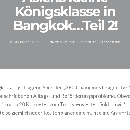
Königsklasse in
Bangkok…Teil 2!
8. DEZEMBER 2024
1.4K ANSICHTEN
4
MINUTE(N) LESESTOFF
ngkok ausgetragene Spiel der „AFC Champions League Two
 beschriebenen Alltags- und Beförderungsprobleme. Obwo
ur“ knapp 20 Kilometer vom Touristenviertel „Sukhumvit“
te so ziemlich jeder Routenplaner eine mühselige Anfahrts