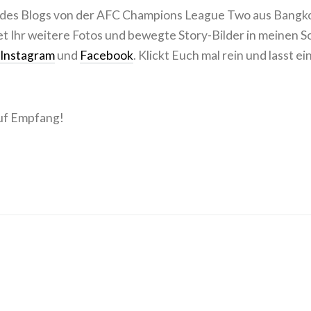
l des Blogs von der AFC Champions League Two aus Bangk
et Ihr weitere Fotos und bewegte Story-Bilder in meinen So
Instagram
und
Facebook
. Klickt Euch mal rein und lasst ei
f Empfang!