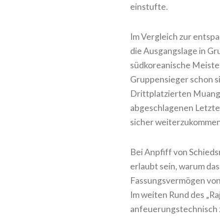
einstufte.
Im Vergleich zur entsp
die Ausgangslage in G
südkoreanische Meiste
Gruppensieger schon sic
Drittplatzierten Muang
abgeschlagenen Letzte
sicher weiterzukommen
Bei Anpfiff von Schieds
erlaubt sein, warum da
Fassungsvermögen von 1
Im weiten Rund des „Raj
anfeuerungstechnisch zw