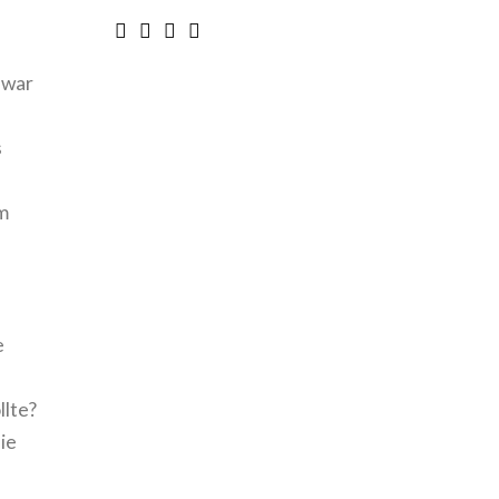
 war
s
m
e
llte?
ie