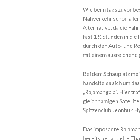
Wie beim tags zuvor bes
Nahverkehr schon allei
Alternative, da die Fah
fast 1 ½ Stunden in die
durch den Auto- und Ro
mit einem ausreichend 
Bei dem Schauplatz mein
handelte es sich um da
„Rajamangala“. Hier tr
gleichnamigen Satellit
Spitzenclub Jeonbuk H
Das imposante Rajamang
bereits behandelte Tha