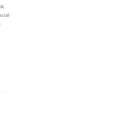
ok.
cial-
n