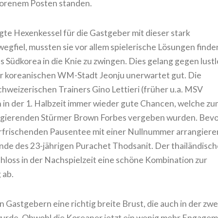
lorenem Posten standen.
te Hexenkessel für die Gastgeber mit dieser stark
egfiel, mussten sie vor allem spielerische Lösungen finde
 Südkorea in die Knie zu zwingen. Dies gelang gegen lustl
r koreanischen WM-Stadt Jeonju unerwartet gut. Die
hweizerischen Trainers Gino Lettieri (früher u.a. MSV
h in der 1. Halbzeit immer wieder gute Chancen, welche zu
 agierenden Stürmer Brown Forbes vergeben wurden. Bev
rfrischenden Pausentee mit einer Nullnummer arrangiere
unde des 23-jährigen Purachet Thodsanit. Der thailändisch
hloss in der Nachspielzeit eine schöne Kombination zur
 ab.
 Gastgebern eine richtig breite Brust, die auch in der zwe
wurde. Obwohl die Koreaner jetzt ein wenig mehr Engage