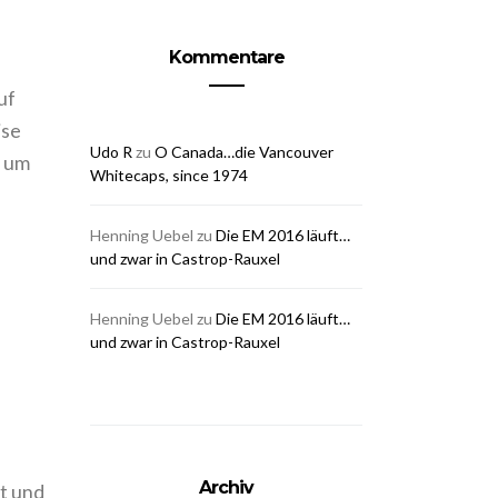
Kommentare
uf
ise
Udo R
zu
O Canada…die Vancouver
, um
Whitecaps, since 1974
Henning Uebel
zu
Die EM 2016 läuft…
und zwar in Castrop-Rauxel
Henning Uebel
zu
Die EM 2016 läuft…
und zwar in Castrop-Rauxel
Archiv
t und