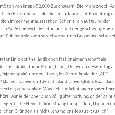
ermögen von knapp 52.000 Zuschauern. Die Mehrzweck-A
talen Beton-Schüsseln, die mit inflationärer Errichtung d
adien immer mehr aussterben. Schon allein aufgrund der
en im Außenbereich des Stadions und der geschwungenen
 fühlt man sich von so viel verbautem Beton fast schon e
rster Linie der thailändischen Nationalmannschaft als
 durfte Lokalmatador Muangthong United an diesem Tag a
„Rajamangala“, um den Einzug ins Achtelfinale der „AFC
klar zu machen und dem thailändischen Clubfußball dami
serfolg zu schenken. Was sich zunächst nach großer Ehr
t, war leider aber auch völlig alternativlos, da der asiat
s eigentliche Heimstadion Muangthongs, den „Thunderd
ndlichen Gründen als nicht „champions-league-tauglich“