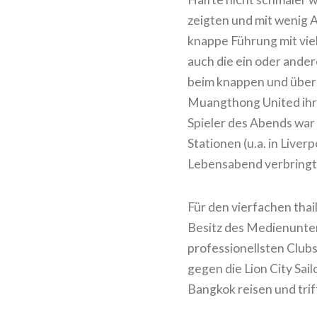
zeigten und mit wenig 
knappe Führung mit viel
auch die ein oder ander
beim knappen und überr
Muangthong United ihre
Spieler des Abends war
Stationen (u.a. in Liver
Lebensabend verbringt
Für den vierfachen tha
Besitz des Medienunter
professionellsten Clubs
gegen die Lion City Sai
Bangkok reisen und trif