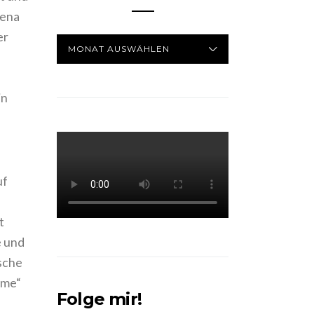
rena
er
ARCHIV
in
uf
t
e und
ische
ome“
Folge mir!