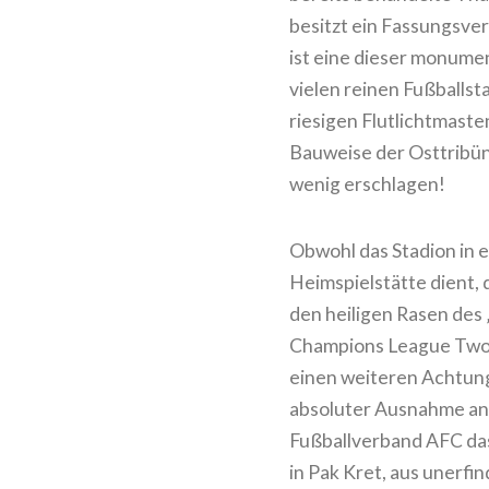
besitzt ein Fassungsv
ist eine dieser monumen
vielen reinen Fußballst
riesigen Flutlichtmast
Bauweise der Osttribüne
wenig erschlagen!
Obwohl das Stadion in e
Heimspielstätte dient,
den heiligen Rasen des 
Champions League Two“ 
einen weiteren Achtung
absoluter Ausnahme anhör
Fußballverband AFC da
in Pak Kret, aus unerfi