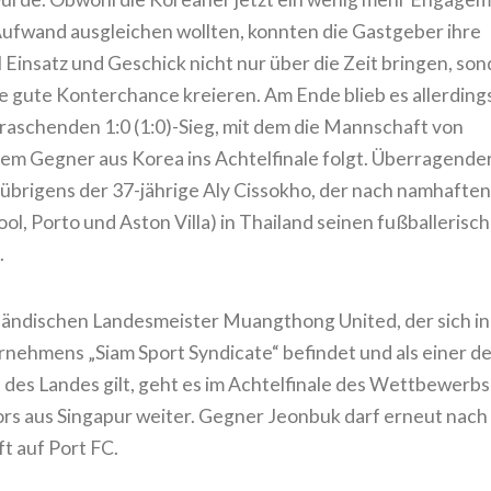
Aufwand ausgleichen wollten, konnten die Gastgeber ihre
 Einsatz und Geschick nicht nur über die Zeit bringen, so
e gute Konterchance kreieren. Am Ende blieb es allerding
aschenden 1:0 (1:0)-Sieg, mit dem die Mannschaft von
m Gegner aus Korea ins Achtelfinale folgt. Überragende
 übrigens der 37-jährige Aly Cissokho, der nach namhaften
pool, Porto und Aston Villa) in Thailand seinen fußballerisc
.
iländischen Landesmeister Muangthong United, der sich in
nehmens „Siam Sport Syndicate“ befindet und als einer de
 des Landes gilt, geht es im Achtelfinale des Wettbewerbs
lors aus Singapur weiter. Gegner Jeonbuk darf erneut nach
ft auf Port FC.