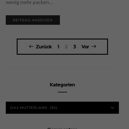
wenig mehr packen…
BEITRAG ANZEIGEN
Seitennummerierung
Zurück
1
2
3
Vor
der
Beiträge
Kategorien
KATEGORIEN