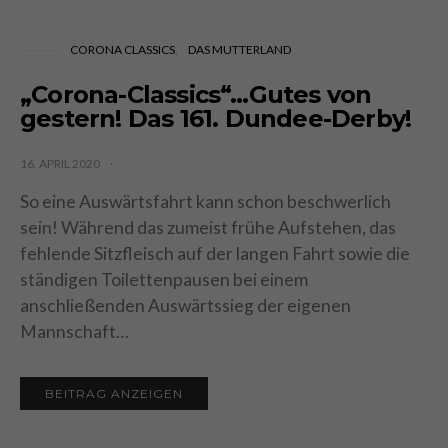
CORONA CLASSICS
DAS MUTTERLAND
„Corona-Classics“…Gutes von
gestern! Das 161. Dundee-Derby!
16. APRIL 2020
So eine Auswärtsfahrt kann schon beschwerlich
sein! Während das zumeist frühe Aufstehen, das
fehlende Sitzfleisch auf der langen Fahrt sowie die
ständigen Toilettenpausen bei einem
anschließenden Auswärtssieg der eigenen
Mannschaft…
BEITRAG ANZEIGEN