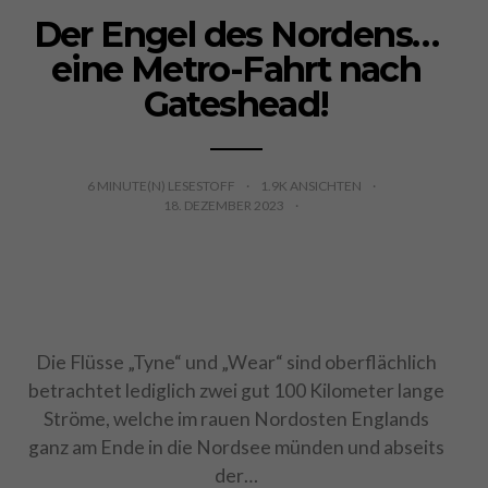
Der Engel des Nordens…
eine Metro-Fahrt nach
Gateshead!
6
MINUTE(N) LESESTOFF
1.9K ANSICHTEN
18. DEZEMBER 2023
Die Flüsse „Tyne“ und „Wear“ sind oberflächlich
betrachtet lediglich zwei gut 100 Kilometer lange
Ströme, welche im rauen Nordosten Englands
ganz am Ende in die Nordsee münden und abseits
der…