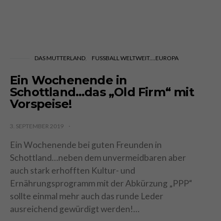
DAS MUTTERLAND
FUSSBALL WELTWEIT....EUROPA
Ein Wochenende in
Schottland…das „Old Firm“ mit
Vorspeise!
3. SEPTEMBER 2019
Ein Wochenende bei guten Freunden in
Schottland…neben dem unvermeidbaren aber
auch stark erhofften Kultur- und
Ernährungsprogramm mit der Abkürzung „PPP“
sollte einmal mehr auch das runde Leder
ausreichend gewürdigt werden!…