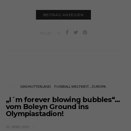
BEITRAG ANZEIGEN
TEILE!
DAS MUTTERLAND
FUSSBALL WELTWEIT....EUROPA
„I´m forever blowing bubbles“…
vom Boleyn Ground ins
Olympiastadion!
22. APRIL 2023