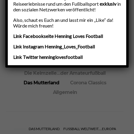
Reiseerlebnisse rund um den Fußballsport
exklusiv
in
Land of the free-Major League Soccer
den sozialen Netzwerken veröffentlicht!
Klub-Weltmeisterschaft
Also, schaut es Euch an und lasst mir ein „Like“ da!
Hier wo das Herz noch zählt
Würde mich freuen!
Fußball weltweit….Ozeanien
Link Facebookseite Henning Loves Football
Fußball weltweit….Europa
Link Instagram Henning_Loves_Football
Fußball weltweit….Asien
Europapokal
Link Twitter henninglovesfootball
Down Under
Die Keimzelle…der Amateurfußball
Das Mutterland
Corona Classics
Allgemein
DAS MUTTERLAND
FUSSBALL WELTWEIT....EUROPA