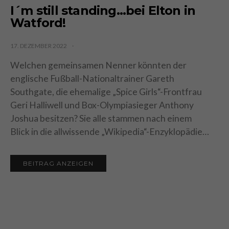
I´m still standing…bei Elton in
Watford!
17. DEZEMBER 2022
Welchen gemeinsamen Nenner könnten der
englische Fußball-Nationaltrainer Gareth
Southgate, die ehemalige „Spice Girls“-Frontfrau
Geri Halliwell und Box-Olympiasieger Anthony
Joshua besitzen? Sie alle stammen nach einem
Blick in die allwissende „Wikipedia“-Enzyklopädie…
BEITRAG ANZEIGEN