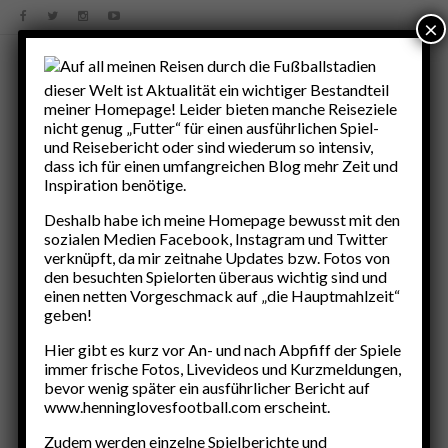
×
Auf all meinen Reisen durch die Fußballstadien
dieser Welt ist Aktualität ein wichtiger Bestandteil
meiner Homepage! Leider bieten manche Reiseziele
nicht genug „Futter“ für einen ausführlichen Spiel-
und Reisebericht oder sind wiederum so intensiv,
dass ich für einen umfangreichen Blog mehr Zeit und
Inspiration benötige.
Deshalb habe ich meine Homepage bewusst mit den
sozialen Medien Facebook, Instagram und Twitter
verknüpft, da mir zeitnahe Updates bzw. Fotos von
den besuchten Spielorten überaus wichtig sind und
33
BEITRÄGE
einen netten Vorgeschmack auf „die Hauptmahlzeit“
geben!
Hier gibt es kurz vor An- und nach Abpfiff der Spiele
immer frische Fotos, Livevideos und Kurzmeldungen,
UEFA Euro 2024
UEFA 55
bevor wenig später ein ausführlicher Bericht auf
Road to Lyon…UEFA Europa League 2017/2018
www.henninglovesfootball.com erscheint.
Nationalmannschaft
Zudem werden einzelne Spielberichte und