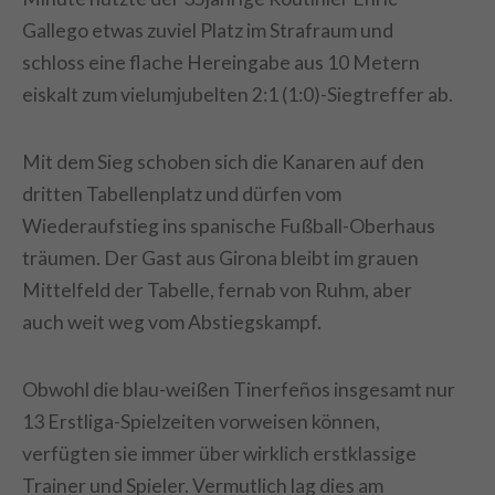
Gallego etwas zuviel Platz im Strafraum und
schloss eine flache Hereingabe aus 10 Metern
eiskalt zum vielumjubelten 2:1 (1:0)-Siegtreffer ab.
Mit dem Sieg schoben sich die Kanaren auf den
dritten Tabellenplatz und dürfen vom
Wiederaufstieg ins spanische Fußball-Oberhaus
träumen. Der Gast aus Girona bleibt im grauen
Mittelfeld der Tabelle, fernab von Ruhm, aber
auch weit weg vom Abstiegskampf.
Obwohl die blau-weißen Tinerfeños insgesamt nur
13 Erstliga-Spielzeiten vorweisen können,
verfügten sie immer über wirklich erstklassige
Trainer und Spieler. Vermutlich lag dies am