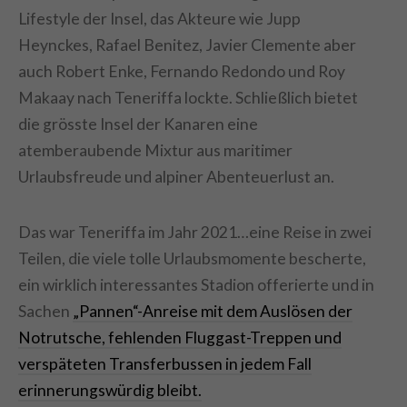
Lifestyle der Insel, das Akteure wie Jupp
Heynckes, Rafael Benitez, Javier Clemente aber
auch Robert Enke, Fernando Redondo und Roy
Makaay nach Teneriffa lockte. Schließlich bietet
die grösste Insel der Kanaren eine
atemberaubende Mixtur aus maritimer
Urlaubsfreude und alpiner Abenteuerlust an.
Das war Teneriffa im Jahr 2021…eine Reise in zwei
Teilen, die viele tolle Urlaubsmomente bescherte,
ein wirklich interessantes Stadion offerierte und in
Sachen
„Pannen“-Anreise mit dem Auslösen der
Notrutsche, fehlenden Fluggast-Treppen und
verspäteten Transferbussen in jedem Fall
erinnerungswürdig bleibt.