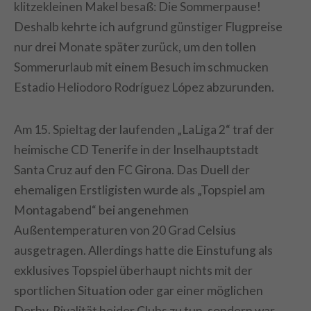
klitzekleinen Makel besaß: Die Sommerpause!
Deshalb kehrte ich aufgrund günstiger Flugpreise
nur drei Monate später zurück, um den tollen
Sommerurlaub mit einem Besuch im schmucken
Estadio Heliodoro Rodríguez López abzurunden.
Am 15. Spieltag der laufenden „LaLiga 2“ traf der
heimische CD Tenerife in der Inselhauptstadt
Santa Cruz auf den FC Girona. Das Duell der
ehemaligen Erstligisten wurde als „Topspiel am
Montagabend“ bei angenehmen
Außentemperaturen von 20 Grad Celsius
ausgetragen. Allerdings hatte die Einstufung als
exklusives Topspiel überhaupt nichts mit der
sportlichen Situation oder gar einer möglichen
Derby-Rivalität beider Clubs zu tun, sondern war