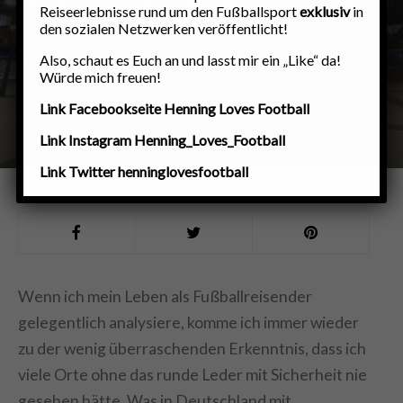
Teneriffa!
Reiseerlebnisse rund um den Fußballsport
exklusiv
in
den sozialen Netzwerken veröffentlicht!
Also, schaut es Euch an und lasst mir ein „Like“ da!
20. DEZEMBER 2021
3.5K ANSICHTEN
4
MINUTE(N) LESESTOFF
Würde mich freuen!
Link Facebookseite Henning Loves Football
Link Instagram Henning_Loves_Football
Link Twitter henninglovesfootball
Wenn ich mein Leben als Fußballreisender
gelegentlich analysiere, komme ich immer wieder
zu der wenig überraschenden Erkenntnis, dass ich
viele Orte ohne das runde Leder mit Sicherheit nie
gesehen hätte. Was in Deutschland mit