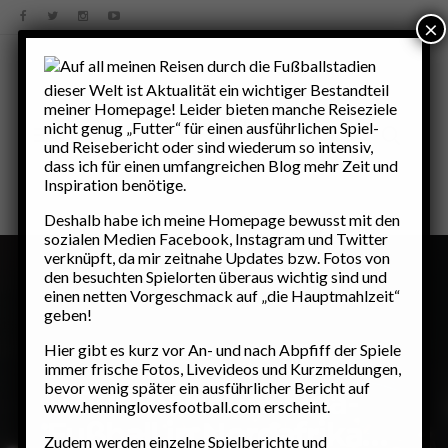
×
Auf all meinen Reisen durch die Fußballstadien
dieser Welt ist Aktualität ein wichtiger Bestandteil
meiner Homepage! Leider bieten manche Reiseziele
nicht genug „Futter“ für einen ausführlichen Spiel-
und Reisebericht oder sind wiederum so intensiv,
dass ich für einen umfangreichen Blog mehr Zeit und
Inspiration benötige.
Deshalb habe ich meine Homepage bewusst mit den
sozialen Medien Facebook, Instagram und Twitter
verknüpft, da mir zeitnahe Updates bzw. Fotos von
den besuchten Spielorten überaus wichtig sind und
einen netten Vorgeschmack auf „die Hauptmahlzeit“
geben!
Hier gibt es kurz vor An- und nach Abpfiff der Spiele
FUSSBALL WELTWEIT....EUROPA
immer frische Fotos, Livevideos und Kurzmeldungen,
bevor wenig später ein ausführlicher Bericht auf
Europäischer Liga-
www.henninglovesfootball.com erscheint.
Fußball in Nordafrika…
Zudem werden einzelne Spielberichte und