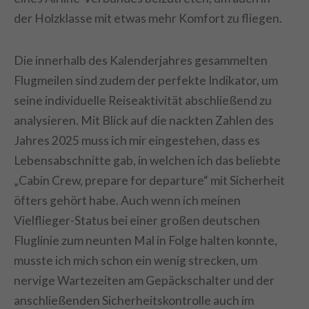
der Holzklasse mit etwas mehr Komfort zu fliegen.
Die innerhalb des Kalenderjahres gesammelten
Flugmeilen sind zudem der perfekte Indikator, um
seine individuelle Reiseaktivität abschließend zu
analysieren. Mit Blick auf die nackten Zahlen des
Jahres 2025 muss ich mir eingestehen, dass es
Lebensabschnitte gab, in welchen ich das beliebte
„Cabin Crew, prepare for departure“ mit Sicherheit
öfters gehört habe. Auch wenn ich meinen
Vielflieger-Status bei einer großen deutschen
Fluglinie zum neunten Mal in Folge halten konnte,
musste ich mich schon ein wenig strecken, um
nervige Wartezeiten am Gepäckschalter und der
anschließenden Sicherheitskontrolle auch im