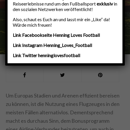
verbindet!
Reiseerlebnisse rund um den Fußballsport
exklusiv
in
den sozialen Netzwerken veröffentlicht!
30. DEZEMBER 2025
970 ANSICHTEN
6
MINUTE(N) LESESTOFF
Also, schaut es Euch an und lasst mir ein „Like“ da!
Würde mich freuen!
Link Facebookseite Henning Loves Football
Link Instagram Henning_Loves_Football
Link Twitter henninglovesfootball
Um Europas Stadien und Arenen effizient bereisen
zu können, ist die Nutzung eines Flugzeuges in den
meisten Fällen alternativlos. Dementsprechend
macht es durchaus Sinn, dem Bonusprogramm
eines Airline-Verbundes beizutreten, um auch in