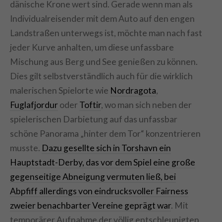
dänische Krone wert sind. Gerade wenn man als
Individualreisender mit dem Auto auf den engen
Landstraßen unterwegs ist, möchte man nach fast
jeder Kurve anhalten, um diese unfassbare
Mischung aus Berg und See genießen zu können.
Dies gilt selbstverständlich auch für die wirklich
malerischen Spielorte wie
Nordragota
,
Fuglafjordur
oder
Toftir
, wo man sich neben der
spielerischen Darbietung auf das unfassbar
schöne Panorama „hinter dem Tor“ konzentrieren
musste.
Dazu gesellte sich in Torshavn ein
Hauptstadt-Derby, das vor dem Spiel eine große
gegenseitige Abneigung vermuten ließ, bei
Abpfiff allerdings von eindrucksvoller Fairness
zweier benachbarter Vereine geprägt war
. Mit
temporärer Aufnahme der völlig entschleunigten