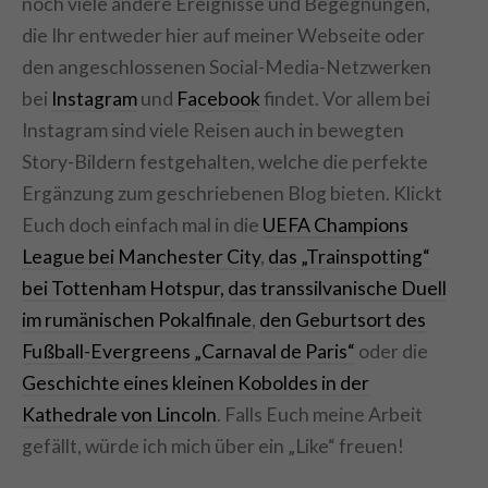
noch viele andere Ereignisse und Begegnungen,
die Ihr entweder hier auf meiner Webseite oder
den angeschlossenen Social-Media-Netzwerken
bei
Instagram
und
Facebook
findet. Vor allem bei
Instagram sind viele Reisen auch in bewegten
Story-Bildern festgehalten, welche die perfekte
Ergänzung zum geschriebenen Blog bieten. Klickt
Euch doch einfach mal in die
UEFA Champions
League bei Manchester City
,
das „Trainspotting“
bei Tottenham Hotspur,
das transsilvanische Duell
im rumänischen Pokalfinale
,
den Geburtsort des
Fußball-Evergreens „Carnaval de Paris“
oder die
Geschichte eines kleinen Koboldes in der
Kathedrale von Lincoln
. Falls Euch meine Arbeit
gefällt, würde ich mich über ein „Like“ freuen!