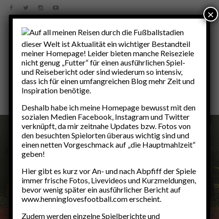
×
Auf all meinen Reisen durch die Fußballstadien
dieser Welt ist Aktualität ein wichtiger Bestandteil
meiner Homepage! Leider bieten manche Reiseziele
nicht genug „Futter“ für einen ausführlichen Spiel-
und Reisebericht oder sind wiederum so intensiv,
dass ich für einen umfangreichen Blog mehr Zeit und
Inspiration benötige.
Deshalb habe ich meine Homepage bewusst mit den
sozialen Medien Facebook, Instagram und Twitter
verknüpft, da mir zeitnahe Updates bzw. Fotos von
den besuchten Spielorten überaus wichtig sind und
einen netten Vorgeschmack auf „die Hauptmahlzeit“
geben!
Hier gibt es kurz vor An- und nach Abpfiff der Spiele
immer frische Fotos, Livevideos und Kurzmeldungen,
ALLGEMEIN
bevor wenig später ein ausführlicher Bericht auf
www.henninglovesfootball.com erscheint.
Das Jahr 2025…Fußball
Zudem werden einzelne Spielberichte und