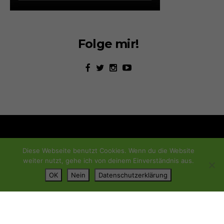
Folge mir!
Diese Webseite benutzt Cookies. Wenn du die Website
weiter nutzt, gehe ich von deinem Einverständnis aus.
OK
Nein
Datenschutzerklärung
START
ÜBER MICH
KONTAKT