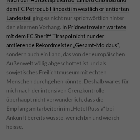
dem FC Petrocub Hincesti im westlich orientierten
Landesteil
ging es nicht nur sprichwörtlich hinter
den eisernen Vorhang.
In Pridnestrowien wartete
mit dem FC Sheriff Tiraspol nicht nur der
amtierende Rekordmeister „Gesamt-Moldaus“
,
sondern auch ein Land, das von der europäischen
Außenwelt völlig abgeschottet ist und als
sowjetisches Freilichtmuseum mit echten
Menschen durchgehen könnte. Deshalb war es für
mich nach der intensiven Grenzkontrolle
überhaupt nicht verwunderlich, dass die
Empfangsmitarbeiterin im „Hotel Russia“ bei
Ankunft bereits wusste, wer ich bin und wie ich
heisse.