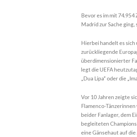
Bevor es im mit 74.954
Madrid zur Sache ging
Hierbei handelt es sich
zurückliegende Europap
überdimensionierter Fa
legt die UEFA heutzuta
„Dua Lipa“ oder die „I
Vor 10 Jahren zeigte s
Flamenco-Tänzerinnen w
beider Fanlager, dem E
begleiteten Champions 
eine Gänsehaut auf die