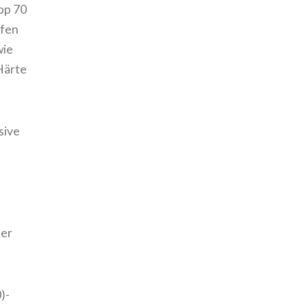
pp 70
afen
wie
Härte
sive
der
)-