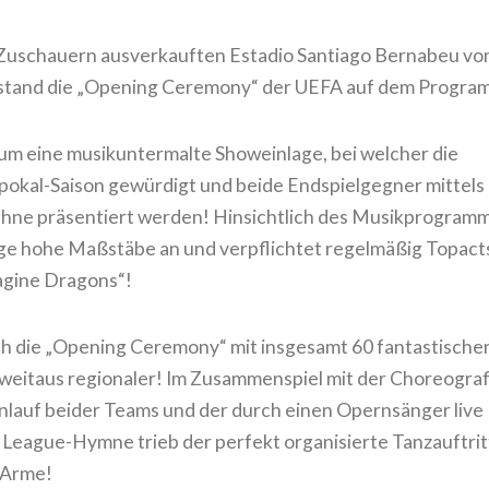
 Zuschauern ausverkauften Estadio Santiago Bernabeu vo
, stand die „Opening Ceremony“ der UEFA auf dem Progra
 um eine musikuntermalte Showeinlage, bei welcher die
okal-Saison gewürdigt und beide Endspielgegner mittels
hne präsentiert werden! Hinsichtlich des Musikprogram
ge hohe Maßstäbe an und verpflichtet regelmäßig Topact
magine Dragons“!
ich die „Opening Ceremony“ mit insgesamt 60 fantastische
eitaus regionaler! Im Zusammenspiel mit der Choreograf
inlauf beider Teams und der durch einen Opernsänger live
League-Hymne trieb der perfekt organisierte Tanzauftrit
 Arme!