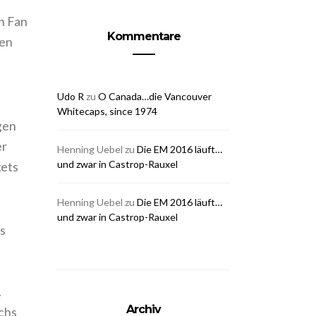
n Fan
Kommentare
nen
Udo R
zu
O Canada…die Vancouver
Whitecaps, since 1974
gen
er
Henning Uebel
zu
Die EM 2016 läuft…
und zwar in Castrop-Rauxel
kets
Henning Uebel
zu
Die EM 2016 läuft…
und zwar in Castrop-Rauxel
s
…
Archiv
chs