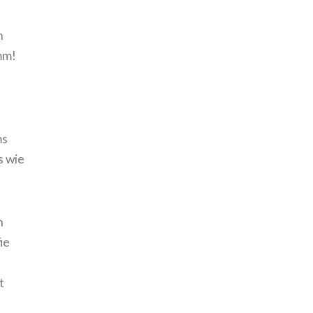
n
mm!
ms
s wie
n
ie
t