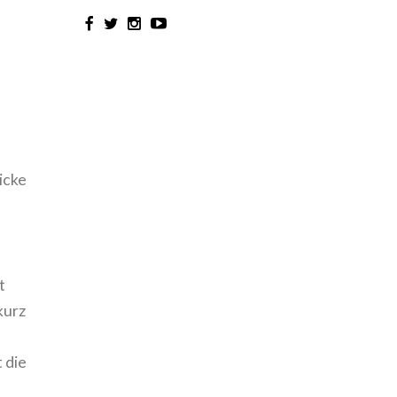
icke
t
kurz
 die