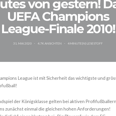
utes von gestern! D
UEFA Champions
League-Finale 2010!
31. MAI 2020
4.7K ANSICHTEN
4
MINUTE(N) LESESTOFF
mpions League ist mit Sicherheit das wichtigste und grös
bfußball!
dspiel der Königsklasse gelten bei aktiven Profifußballer
ans zunächst einmal die gleichen hohen Anforderungen!