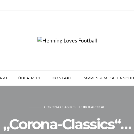
ART
ÜBER MICH
KONTAKT
IMPRESSUM|DATENSCHU
CORONA CLASSICS
EUROPAPOKAL
„Corona-Classics“…