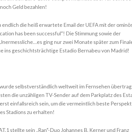
l noch Geld bezahlen!
h endlich die heiß erwartete Email der UEFA mit der ominö
ication has been successful“! Die Stimmung sowie der
 Unermessliche…es ging nur zwei Monate später zum Final
 ins geschichtsträchtige Estadio Bernabeu von Madrid!
 wurde selbstverständlich weltweit im Fernsehen übertra
en die unzähligen TV-Sender auf dem Parkplatz des Est
st einfallsreich sein, um die vermeintlich beste Perspekt
es Stadions zu erhalten!
T.1 stellte sein „Ran“-Duo Johannes B. Kerner und Franz