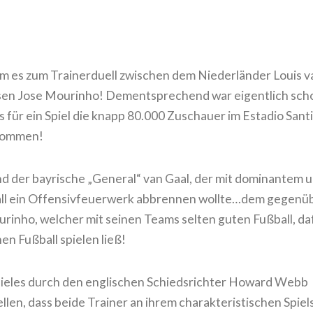
am es zum Trainerduell zwischen dem Niederländer Louis v
sen Jose Mourinho! Dementsprechend war eigentlich sch
as für ein Spiel die knapp 80.000 Zuschauer im Estadio Sant
ekommen!
nd der bayrische „General“ van Gaal, der mit dominantem 
ball ein Offensivfeuerwerk abbrennen wollte…dem gegenü
rinho, welcher mit seinen Teams selten guten Fußball, da
en Fußball spielen ließ!
ieles durch den englischen Schiedsrichter Howard Webb
len, dass beide Trainer an ihrem charakteristischen Spiels