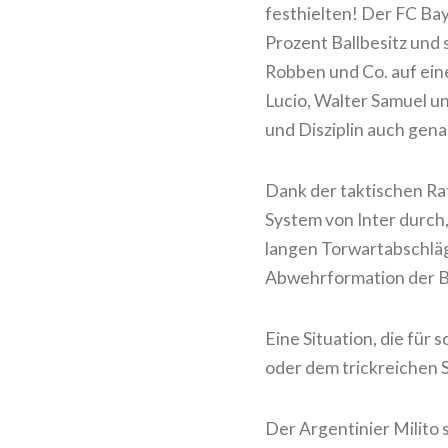
festhielten! Der FC B
Prozent Ballbesitz und 
Robben und Co. auf ein
Lucio, Walter Samuel un
und Disziplin auch gena
Dank der taktischen Raf
System von Inter durch, 
langen Torwartabschläg
Abwehrformation der B
Eine Situation, die für
oder dem trickreichen 
Der Argentinier Milito s