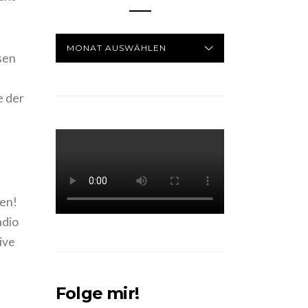
ARCHIV
sen
e der
gen!
adio
ive
Folge mir!