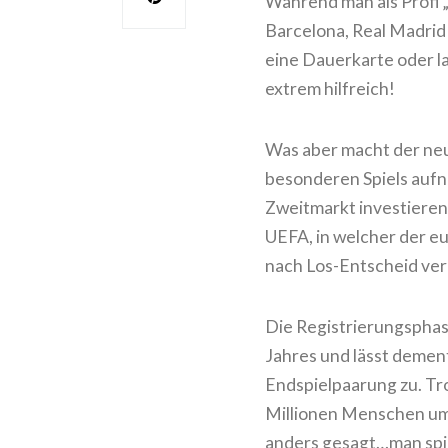
Während man als Profi „
Barcelona, Real Madrid 
eine Dauerkarte oder l
extrem hilfreich!
Was aber macht der neu
besonderen Spiels aufn
Zweitmarkt investieren 
UEFA, in welcher der e
nach Los-Entscheid ver
Die Registrierungsphas
Jahres und lässt demen
Endspielpaarung zu. Tr
Millionen Menschen um v
anders gesagt…man spie