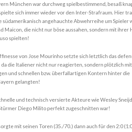
ayern München war durchweg spielbestimmend, besaß kna
spielte sich immer wieder vor den Inter-Strafraum. Hier tr
e südamerikanisch angehauchte Abwehrreihe um Spieler 
d Maicon, die nicht nur böse aussahen, sondern mit ihrer 
uso spielten!
finesse von Jose Mourinho setzte sich letztlich das defen
da die Italiener nicht nur reagierten, sondern plötzlich mit
en und schnellen bzw. überfallartigen Kontern hinter die
ayern gelangten!
 schnelle und technisch versierte Akteure wie Wesley Sneij
Stürmer Diego Milito perfekt zugeschnitten war!
orgte mit seinen Toren (35./70.) dann auch für den 2:0 (1:0