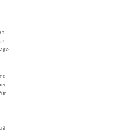
an
on
iago
und
ber
für
til