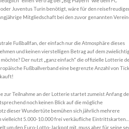
lediglich“ einen Vertrag bei „Big Playern“ wie dem FC
oder Juventus Turin benötigt, wäre für den reisefreudige
angjährige Mitgliedschaft bei den zuvor genannten Verei
trale Fußballfan, der einfach nur die Atmosphäre dieses
ehmen und keinen vierstelligen Betrag auf dem zwielichti
möchte? Der nutzt „ganz einfach“ die offizielle Lotterie d
uropäische Fußballverband eine begrenzte Anzahl von Tic
kauft!
e zur Teilnahme an der Lotterie startet zumeist Anfang de
tsprechend noch keinen Blick auf die mögliche
otz dieser Wundertüte bemühen sich jährlich mehrere
ielleicht 5.000-10.000 frei verkäufliche Eintrittskarten
lt um den Euro-Lotto-Jackpot mit, muss aber für seine se