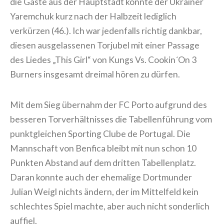
die Gäste aus der Hauptstadt konnte der Ukrainer
Yaremchuk kurz nach der Halbzeit lediglich
verkürzen (46.). Ich war jedenfalls richtig dankbar,
diesen ausgelassenen Torjubel mit einer Passage
des Liedes „This Girl“ von Kungs Vs. Cookin´On 3
Burners insgesamt dreimal hören zu dürfen.
Mit dem Sieg übernahm der FC Porto aufgrund des
besseren Torverhältnisses die Tabellenführung vom
punktgleichen Sporting Clube de Portugal. Die
Mannschaft von Benfica bleibt mit nun schon 10
Punkten Abstand auf dem dritten Tabellenplatz.
Daran konnte auch der ehemalige Dortmunder
Julian Weigl nichts ändern, der im Mittelfeld kein
schlechtes Spiel machte, aber auch nicht sonderlich
auffiel.