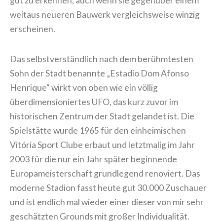
gut zu erkennen, auch wenn sie gegenüber einem
weitaus neueren Bauwerk vergleichsweise winzig
erscheinen.
Das selbstverständlich nach dem berühmtesten
Sohn der Stadt benannte „Estadio Dom Afonso
Henrique“ wirkt von oben wie ein völlig
überdimensioniertes UFO, das kurz zuvor im
historischen Zentrum der Stadt gelandet ist. Die
Spielstätte wurde 1965 für den einheimischen
Vitória Sport Clube erbaut und letztmalig im Jahr
2003 für die nur ein Jahr später beginnende
Europameisterschaft grundlegend renoviert. Das
moderne Stadion fasst heute gut 30.000 Zuschauer
und ist endlich mal wieder einer dieser von mir sehr
geschätzten Grounds mit großer Individualität.