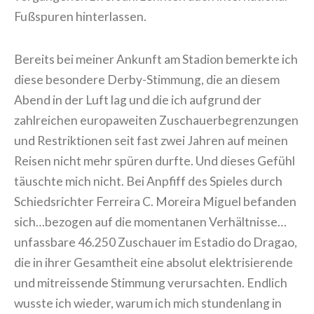
Fußspuren hinterlassen.
Bereits bei meiner Ankunft am Stadion bemerkte ich
diese besondere Derby-Stimmung, die an diesem
Abend in der Luft lag und die ich aufgrund der
zahlreichen europaweiten Zuschauerbegrenzungen
und Restriktionen seit fast zwei Jahren auf meinen
Reisen nicht mehr spüren durfte. Und dieses Gefühl
täuschte mich nicht. Bei Anpfiff des Spieles durch
Schiedsrichter Ferreira C. Moreira Miguel befanden
sich…bezogen auf die momentanen Verhältnisse…
unfassbare 46.250 Zuschauer im Estadio do Dragao,
die in ihrer Gesamtheit eine absolut elektrisierende
und mitreissende Stimmung verursachten. Endlich
wusste ich wieder, warum ich mich stundenlang in