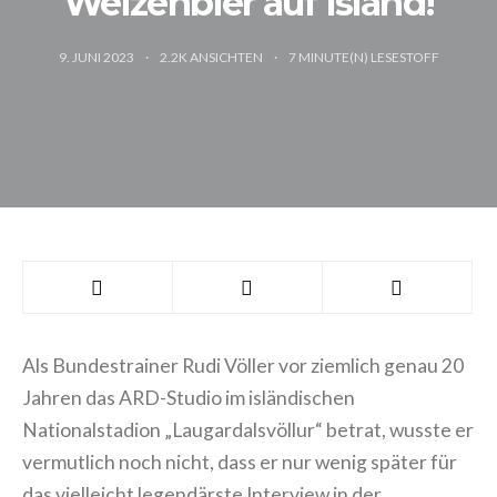
Weizenbier auf Island!
9. JUNI 2023
2.2K ANSICHTEN
7
MINUTE(N) LESESTOFF
Als Bundestrainer Rudi Völler vor ziemlich genau 20
Jahren das ARD-Studio im isländischen
Nationalstadion „Laugardalsvöllur“ betrat, wusste er
vermutlich noch nicht, dass er nur wenig später für
das vielleicht legendärste Interview in der