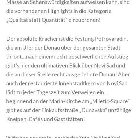
Masse an Sehenswürdigkeiten aufweisen kann, sind
die vorhandenen Highlights in die Kategorie
„Qualität statt Quantität“ einzuordnen!
Der absolute Kracher ist die Festung Petrovaradin,
die am Ufer der Donau über der gesamten Stadt
thront…nach einem recht beschwerlichen Aufstieg
gibt’s hier den ultimativen Blick über Novi Sad und
die an dieser Stelle recht ausgedehnte Donau! Aber
auch der restaurierte Innenstadtkern von Novi Sad
lädt zu jeder Tageszeit zum Verweilen ein…
beginnend an der Maria-Kirche am „Miletic-Square“
gibt es auf der Einkaufsstraße „Dunavska“ unzählige
Kneipen, Cafés und Gaststätten!
Während das erste „serbische Spiel“ in Novi Sad