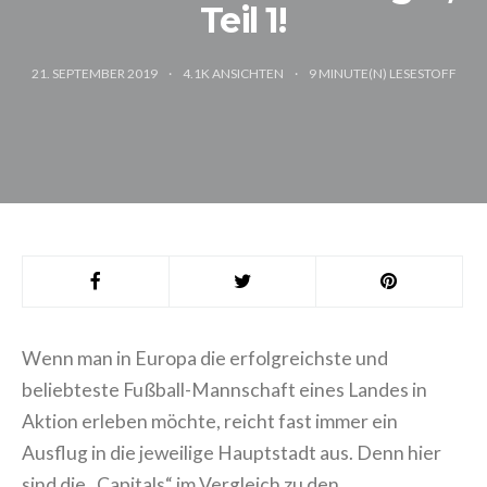
Teil 1!
21. SEPTEMBER 2019
4.1K ANSICHTEN
9
MINUTE(N) LESESTOFF
Wenn man in Europa die erfolgreichste und
beliebteste Fußball-Mannschaft eines Landes in
Aktion erleben möchte, reicht fast immer ein
Ausflug in die jeweilige Hauptstadt aus. Denn hier
sind die „Capitals“ im Vergleich zu den