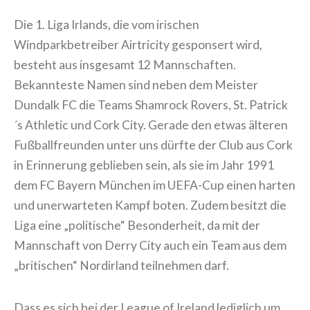
Die 1. Liga Irlands, die vom irischen
Windparkbetreiber Airtricity gesponsert wird,
besteht aus insgesamt 12 Mannschaften.
Bekannteste Namen sind neben dem Meister
Dundalk FC die Teams Shamrock Rovers, St. Patrick
´s Athletic und Cork City. Gerade den etwas älteren
Fußballfreunden unter uns dürfte der Club aus Cork
in Erinnerung geblieben sein, als sie im Jahr 1991
dem FC Bayern München im UEFA-Cup einen harten
und unerwarteten Kampf boten. Zudem besitzt die
Liga eine „politische“ Besonderheit, da mit der
Mannschaft von Derry City auch ein Team aus dem
„britischen“ Nordirland teilnehmen darf.
Dass es sich bei der League of Ireland lediglich um