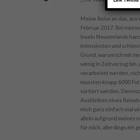
Meine Reise an das, aus 
Februar 2017. Bei meine
Inseln Neuseelands hand
intensivsten und schönste
Grund, warum ich mit me
wenig in Zeitverzug bin
verarbeitet werden, nic
mussten knapp 6000 Fot
sortiert werden. Dennoch
Ausbleiben eines Reiseb
mich ganz einfach mal w
allein aufgrund meines 
für mich, allerdings ein 