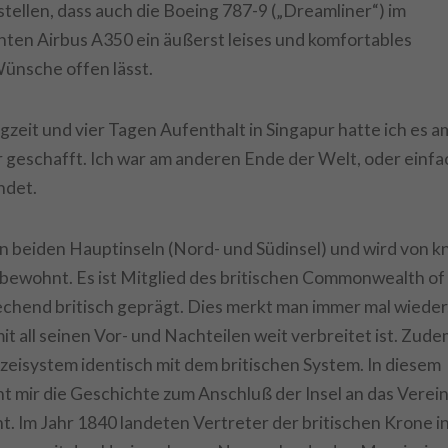
tstellen, dass auch die Boeing 787-9 („Dreamliner“) im
ten Airbus A350 ein äußerst leises und komfortables
Wünsche offen lässt.
zeit und vier Tagen Aufenthalt in Singapur hatte ich es a
 geschafft. Ich war am anderen Ende der Welt, oder einfa
ndet.
n beiden Hauptinseln (Nord- und Südinsel) und wird von k
bewohnt. Es ist Mitglied des britischen Commonwealth of
hend britisch geprägt. Dies merkt man immer mal wieder
it all seinen Vor- und Nachteilen weit verbreitet ist. Zudem
zeisystem identisch mit dem britischen System. In diesem
mir die Geschichte zum Anschluß der Insel an das Verein
. Im Jahr 1840 landeten Vertreter der britischen Krone i