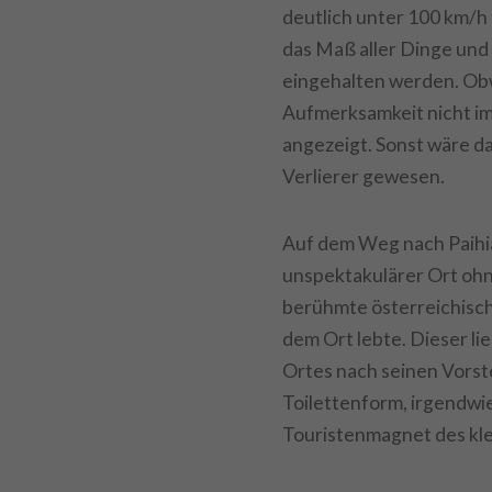
deutlich unter 100 km/h
das Maß aller Dinge und 
eingehalten werden. Obw
Aufmerksamkeit nicht im
angezeigt. Sonst wäre da
Verlierer gewesen.
Auf dem Weg nach Paihia
unspektakulärer Ort ohn
berühmte österreichisch
dem Ort lebte. Dieser li
Ortes nach seinen Vorst
Toilettenform, irgendwie 
Touristenmagnet des kle