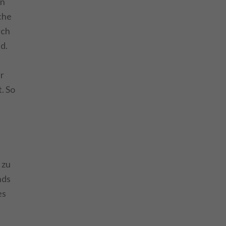
en
che
rch
d.
r
. So
 zu
nds
es