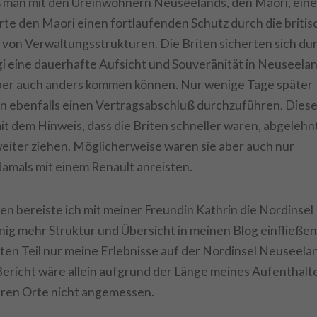
ß man mit den Ureinwohnern Neuseelands, den Maori, ein
rte den Maori einen fortlaufenden Schutz durch die britis
von Verwaltungsstrukturen. Die Briten sicherten sich du
i eine dauerhafte Aufsicht und Souveränität in Neuseelan
aber auch anders kommen können. Nur wenige Tage später
n ebenfalls einen Vertragsabschluß durchzuführen. Diese
t dem Hinweis, dass die Briten schneller waren, abgelehnt
eiter ziehen. Möglicherweise waren sie aber auch nur
damals mit einem Renault anreisten.
n bereiste ich mit meiner Freundin Kathrin die Nordinsel
ig mehr Struktur und Übersicht in meinen Blog einfließen
sten Teil nur meine Erlebnisse auf der Nordinsel Neuseela
 Bericht wäre allein aufgrund der Länge meines Aufenthalt
aren Orte nicht angemessen.