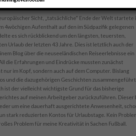
europäischer Sicht, „tatsächliche“ Ende der Welt startete 
m 4wöchigen Aufenthalt auf den im Südpazifik gelegenen
elte es sich rückblickend um den längsten, teuersten,
n Urlaub der letzten 43 Jahre. Dies ist letztlich auch der
inem Blog über die neuseeländischen Reiseerlebnisse ein
. All die Erfahrungen und Eindrücke mussten zunächst
ht nur im Kopf, sondern auch auf dem Computer. Bislang
os und die dazugehörigen Geschichten zusammengeführt
 ist der vielleicht wichtigste Grund für das bisherige
erichtes auf meinen Arbeitgeber zurückzuführen. Dieser 
ieder um eine dauerhaft ausgerichtete Anwesenheit, scho
nun stark reduzierten Kontos für Urlaubstage. Kein Proble
großes Problem für meine Kreativität in Sachen Fußball.