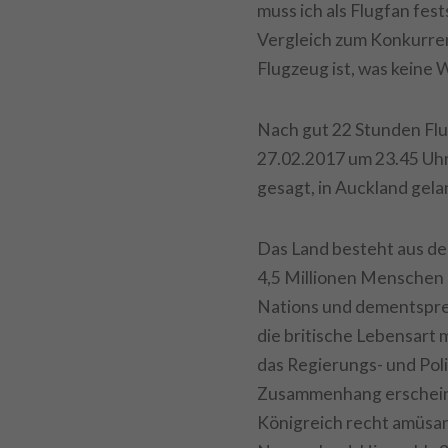
muss ich als Flugfan fes
Vergleich zum Konkurren
Flugzeug ist, was keine 
Nach gut 22 Stunden Flug
27.02.2017 um 23.45 Uhr
gesagt, in Auckland gela
Das Land besteht aus de
4,5 Millionen Menschen 
Nations und dementsprec
die britische Lebensart m
das Regierungs- und Poli
Zusammenhang erscheint 
Königreich recht amüsant