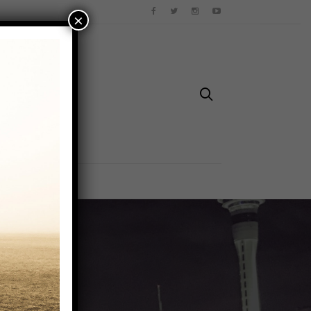
×
TZ
ll