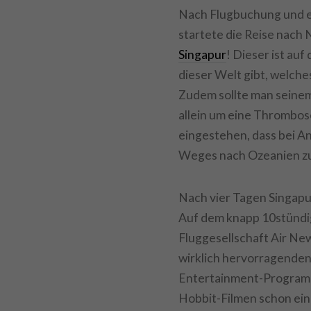
Nach Flugbuchung und e
startete die Reise nach
Singapur
! Dieser ist au
dieser Welt gibt, welche
Zudem sollte man seine
allein um eine Thrombose
eingestehen, dass bei An
Weges nach Ozeanien zu
Nach vier Tagen Singapur
Auf dem knapp 10stündi
Fluggesellschaft Air New
wirklich hervorragenden
Entertainment-Programm,
Hobbit-Filmen schon ein