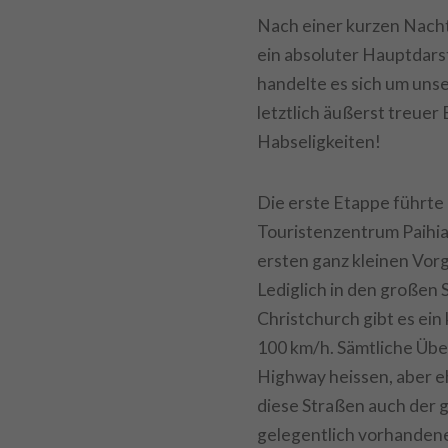
Nach einer kurzen Nacht
ein absoluter Hauptdar
handelte es sich um uns
letztlich äußerst treuer
Habseligkeiten!
Die erste Etappe führte 
Touristenzentrum Paihia.
ersten ganz kleinen Vor
Lediglich in den großen
Christchurch gibt es ei
100 km/h. Sämtliche Über
Highway heissen, aber e
diese Straßen auch der 
gelegentlich vorhandene