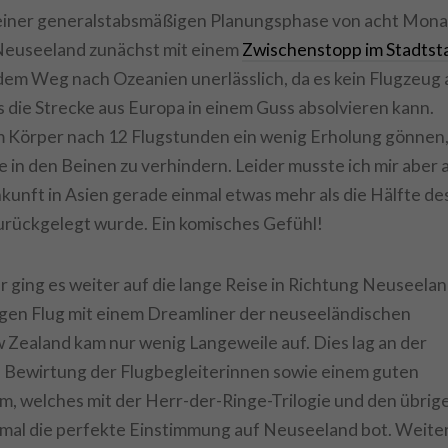
iner generalstabsmäßigen Planungsphase von acht Mon
 Neuseeland zunächst mit einem
Zwischenstopp im Stadtst
f dem Weg nach Ozeanien unerlässlich, da es kein Flugzeug 
s die Strecke aus Europa in einem Guss absolvieren kann.
m Körper nach 12 Flugstunden ein wenig Erholung gönnen
 in den Beinen zu verhindern. Leider musste ich mir aber 
kunft in Asien gerade einmal etwas mehr als die Hälfte de
rückgelegt wurde. Ein komisches Gefühl!
 ging es weiter auf die lange Reise in Richtung Neuseelan
gen Flug mit einem Dreamliner der neuseeländischen
 Zealand kam nur wenig Langeweile auf. Dies lag an der
 Bewirtung der Flugbegleiterinnen sowie einem guten
 welches mit der Herr-der-Ringe-Trilogie und den übrig
mal die perfekte Einstimmung auf Neuseeland bot. Weite