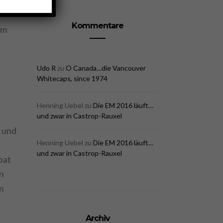
Kommentare
im
Udo R
zu
O Canada…die Vancouver
Whitecaps, since 1974
Henning Uebel
zu
Die EM 2016 läuft…
und zwar in Castrop-Rauxel
 und
Henning Uebel
zu
Die EM 2016 läuft…
und zwar in Castrop-Rauxel
bat
n
m
Archiv