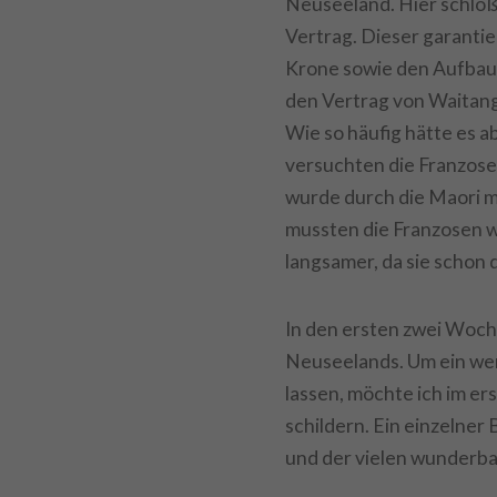
Neuseeland. Hier schlo
Vertrag. Dieser garantie
Krone sowie den Aufbau 
den Vertrag von Waitang
Wie so häufig hätte es 
versuchten die Franzose
wurde durch die Maori mi
mussten die Franzosen w
langsamer, da sie schon 
In den ersten zwei Woche
Neuseelands. Um ein wen
lassen, möchte ich im er
schildern. Ein einzelner
und der vielen wunderb