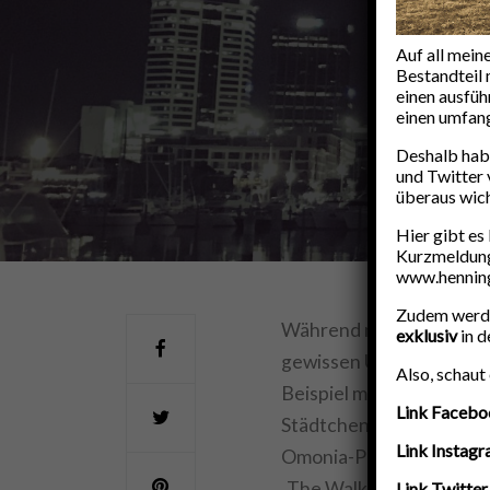
N
d
Auf all mein
Bestandteil 
einen ausfüh
einen umfang
Deshalb hab
und Twitter 
überaus wich
Hier gibt es
Kurzmeldunge
www.henning
Zudem werden
Während meiner Reisen s
exklusiv
in d
gewissen Unwirklichkeit
Also, schaut
Beispiel möchte ich hier
Link Facebo
Städtchens Braga nach 
Link Instag
Omonia-Platz nennen, de
„The Walking Dead“ erin
Link Twitter