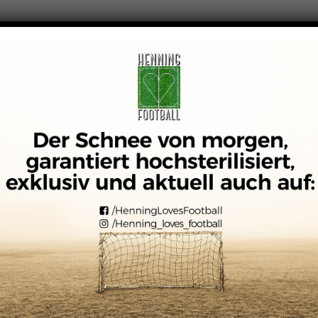
ART
ÜBER MICH
KONTAKT
IMPRESSUM|DATENSCHU
FUSSBALL WELTWEIT....OZEANIEN
l Blacks, All Whites, A