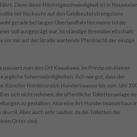
 fährt. Denn diese Höchstgeschwindigkeit ist in Neuseela
sollte mit Rücksicht auf den Geldbeutel strengstens
ohl gerade bei langen Überlandfahrten meine totale
mer voll ausgeprägt war, ist ständige Bremsbereitschaft
s vor mir auf der Straße wartende Pferd nicht der einzige
 passiert man den Ort Kawakawa. Im Prinzip ein kleiner
e jegliche Sehenswürdigkeiten. Ach wie gut, dass der
e Künstler Friedensreich Hundertwasser bis zum Jahr 200
eß es sich nicht nehmen, die öffentliche Toilettenanlage de
ellungen zu gestalten. Also eine Art Hundertwasserhaus i
skurril. Aber auch sehr sauber, da die Toiletten der
inen Ortes sind.