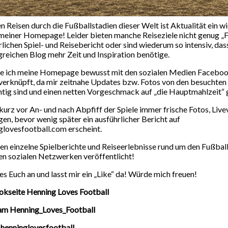
ice! Das andere End
er Welt…Neuseeland
en Reisen durch die Fußballstadien dieser Welt ist Aktualität ein w
meiner Homepage! Leider bieten manche Reiseziele nicht genug „F
rlichen Spiel- und Reisebericht oder sind wiederum so intensiv, dass
Teil 1
reichen Blog mehr Zeit und Inspiration benötige.
e ich meine Homepage bewusst mit den sozialen Medien Faceboo
verknüpft, da mir zeitnahe Updates bzw. Fotos von den besuchten 
7. JUNI 2017
4.1K ANSICHTEN
14
MINUTE(N) LESESTOFF
tig sind und einen netten Vorgeschmack auf „die Hauptmahlzeit“
 kurz vor An- und nach Abpfiff der Spiele immer frische Fotos, Liv
n, bevor wenig später ein ausführlicher Bericht auf
lovesfootball.com erscheint.
 einzelne Spielberichte und Reiseerlebnisse rund um den Fußbal
toße ich gelegentlich auf Orte, die man aufgrund einer
en sozialen Netzwerken veröffentlicht!
 als „das andere Ende der Welt“ bezeichnen könnte. Als
 es Euch an und lasst mir ein „Like“ da! Würde mich freuen!
 die völlig verlassene Innenstadt des portugiesischen
okseite Henning Loves Football
einem Spiel der UEFA Europa-League oder auch den Athen
ram Henning_Loves_Football
r kurz nach Mitternacht eher an eine Folge der Zombie-S
nerte.
 henninglovesfootball