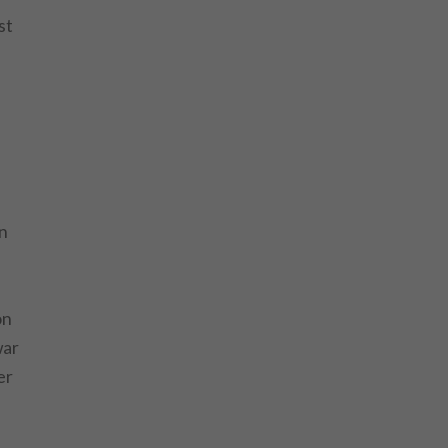
st
en
on
war
er