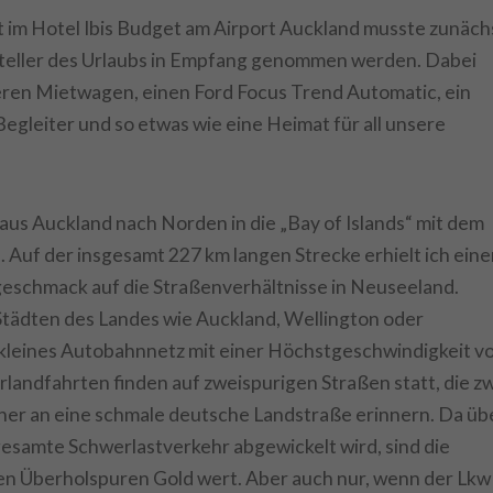
 im Hotel Ibis Budget am Airport Auckland musste zunäch
steller des Urlaubs in Empfang genommen werden. Dabei
eren Mietwagen, einen Ford Focus Trend Automatic, ein
 Begleiter und so etwas wie eine Heimat für all unsere
aus Auckland nach Norden in die „Bay of Islands“ mit dem
 Auf der insgesamt 227 km langen Strecke erhielt ich ein
geschmack auf die Straßenverhältnisse in Neuseeland.
 Städten des Landes wie Auckland, Wellington oder
n kleines Autobahnnetz mit einer Höchstgeschwindigkeit v
landfahrten finden auf zweispurigen Straßen statt, die z
her an eine schmale deutsche Landstraße erinnern. Da üb
gesamte Schwerlastverkehr abgewickelt wird, sind die
n Überholspuren Gold wert. Aber auch nur, wenn der Lkw