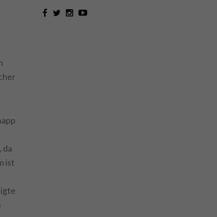
m
cher
napp
, da
 ist
igte
n