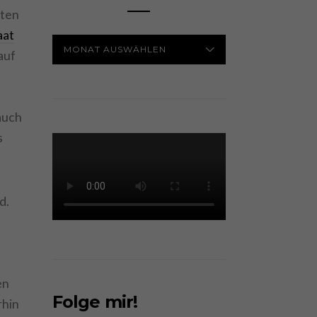
aten
aat
ARCHIV
auf
,
auch
s
d.
en
Folge mir!
rhin